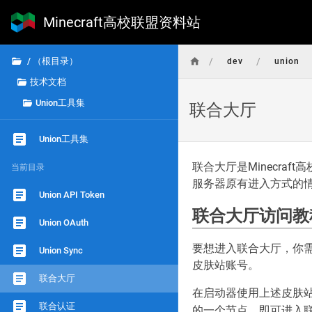
Minecraft高校联盟资料站
/
/
/ （根目录）
dev
union
技术文档
Union工具集
联合大厅
Union工具集
联合大厅是Minecra
当前目录
服务器原有进入方式的
Union API Token
联合大厅访问教
Union OAuth
要想进入联合大厅，你
Union Sync
皮肤站账号。
联合大厅
在启动器使用上述皮肤站账
联合认证
的一个节点，即可进入