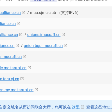
ualliance.cn
/ mua.sjmc.club （支持IPv6）
liance.cn
lliance.cn
/
unions.imucraft.cn
iance.cn
/
union-bgp.imucraft.cn
.imucraft.cn
c.mc.taru.xj.cn
.taru.xj.cn
on-my.mc.taru.xj.cn
自定义域名从而访问联合大厅，您可以在
这里
查看这些地址