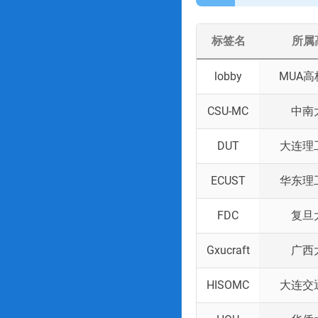
标签名
所属
lobby
MUA
CSU-MC
中南
DUT
大连理
ECUST
华东理
FDC
复旦
Gxucraft
广西
HISOMC
大连交